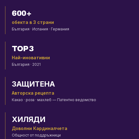
600+
обекта в 3 страни
България · Испания · Германия
TOP 3
Най-иновативни
България · 2021
ЗАЩИТЕНА
Авторска рецепта
Какао · роза · махлеб — Патентно ведомство
ХИЛЯДИ
Доволни Кардиналчета
Общност от поддръжници