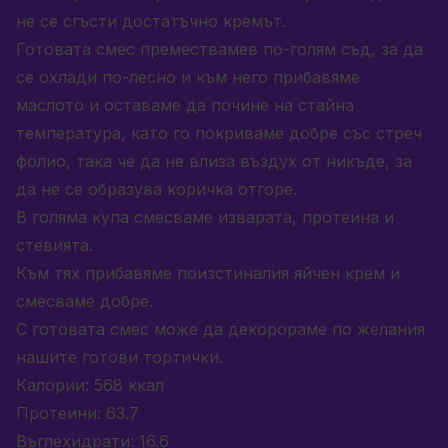
не се сгъсти достатъчно кремът.
Готовата смес премествамев по-голям съд, за да
се охлади по-лесно и към него прибавяме
маслото и оставаме да почине на стайна
температура, като го покриваме добре със стреч
фолио, така че да не влиза въздух от никъде, за
да не се образува коричка отгоре.
В голяма купа смесваме изварата, протеина и
стевията.
Към тях прибавяме поизстиналия яйчен крем и
смесваме добре.
С готовата смес може да декорораме по желания
нашите готови тортички.
Калории: 568 ккал
Протеини: 63.7
Въглехидрати: 16.6