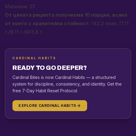
Мазнини: 27
От цялата рецепта получихме 10 порции, всяко
от което с хранителна стойност:
142,2 ккал, П:11
г./В:11 г./М:5,8 г.
CARDINAL HABITS
READY TO GO DEEPER?
Cardinal Bites is now Cardinal Habits — a structured
system for discipline, consistency, and identity. Get the
free 7-Day Habit Reset Protocol.
EXPLORE CARDINAL HABITS