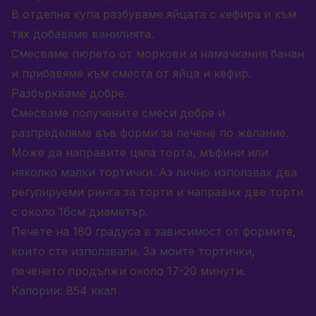
В отделна купа разбуваме яйцата с кефира и към
тях добавяме ванилията.
Смесваме пюрето от моркови и намачкания банан
и прибавяме към сместа от яйца и кефир.
Разбъркваме добре.
Смесваме получените смеси добре и
разпределяме във форми за печене по желаниe.
Може да направите цяла торта, мъфини или
няколко малки тортички. Аз лично използвах два
регулируеми ринга за торти и направих две торти
с около 16см диаметър.
Печете на 180 градуса в зависимост от формите,
които сте използвали. За моите тортички,
печенето продължи около 17-20 минути.
Калории: 854 ккал