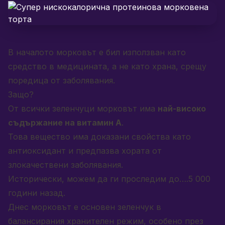
В началото морковът е бил използван като
средство в медицината, а не като храна, срещу
поредица от заболявания.
Защо?
От всички зеленчуци морковът има
най-високо
съдържание на витамин А
.
Това вещество има доказани свойства като
антиоксидант и предпазва хората от
злокачествени заболявания.
Исторически, можем да ги проследим до….5 000
години назад.
Днес морковът е основен зеленчук в
балансирания хранителен режим, особено през