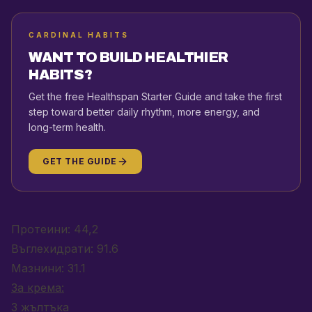
CARDINAL HABITS
WANT TO BUILD HEALTHIER
HABITS?
Get the free Healthspan Starter Guide and take the first
step toward better daily rhythm, more energy, and
long-term health.
GET THE GUIDE
Протеини: 44,2
Въглехидрати: 91.6
Мазнини: 31.1
За крема:
3 жълтъка