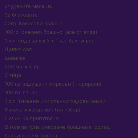
студените месеци.
За блатовете:
50гр. Кокосово брашно
100гр. овесено брашно (или от елда)
1 ч.л. сода за хляб + 1 ч.л. бакпулвер
Щипка сол
ванилия
300 мл. кефир
2 яйца
100 гр. задушени моркови (пюрирани)
100 гр. банан
1 с.л. тиквени или слънчогледови семки
Канела и кардамон (по избор)
Начин на приготвяне:
В голяма купа смесваме брашната, солта,
бакпулвера и содата.