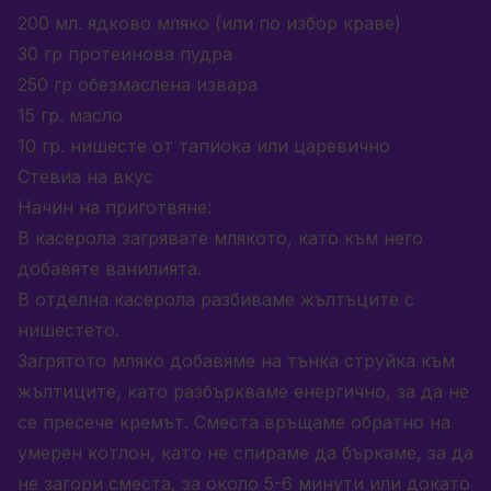
200 мл. ядково мляко (или по избор краве)
30 гр протеинова пудра
250 гр обезмаслена извара
15 гр. масло
10 гр. нишесте от тапиока или царевично
Стевиа на вкус
Начин на приготвяне:
В касерола загрявате млякото, като към него
добавяте ванилията.
В отделна касерола разбиваме жълтъците с
нишестето.
Загрятото мляко добавяме на тънка струйка към
жълтиците, като разбъркваме енергично, за да не
се пресече кремът. Сместа връщаме обратно на
умерен котлон, като не спираме да бъркаме, за да
не загори сместа, за около 5-6 минути или докато