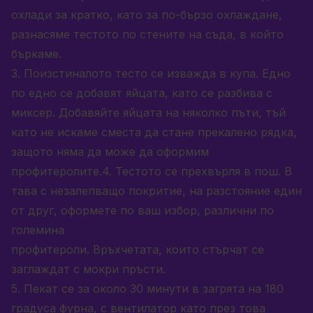
охлади за кратко, като за по-бързо охлаждане,
разнасяме тестото по стените на съда, в който
бъркаме.
3. Поизстиналото тесто се изважда в купа. Едно
по едно се добавят яйцата, като се разбива с
миксер. Добавяйте яйцата на няколко пъти, тъй
като не искаме сместа да стане прекалено рядка,
защото няма да може да оформим
профитеролите.4. Тестото се прехвърля в пош. В
тава с незалепващо покритие, на разстояние един
от друг, оформете по ваш избор, различни по
големина
профитероли. Връхчетата, които стърчат се
заглаждат с мокри пръсти.
5. Пекат се за около 30 минути в загрята на 180
градуса фурна, с вентилатор като през това