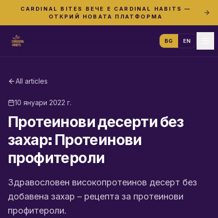
CARDINAL BITES ВЕЧЕ Е CARDINAL HABITS —
ОТКРИЙ НОВАТА ПЛАТФОРМА
BG
EN
All articles
10 януари 2022 г.
Протеинови десерти без
захар: Протеинови
профитероли
Здравословен високопротеинов десерт без
добавена захар – рецепта за протеинови
профитероли.