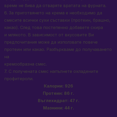
време не бива да отваряте вратата на фурната.
6. За приготвянето на крема е необходимо да
смесите всички сухи съставки (протеин, брашно,
какао). След това постепенно добавете скира
и млякото. В зависимост от вкусовите Ви
предпочитания може да използвате повече
протеин или какао. Разбъркваме до получаването
на
кремообразна смес.
7. С получената смес напълнете охладените
профитероли.
Калории: 926
Протеин: 86 г.
Въглехидрат: 47 г.
Мазнини: 44 г.