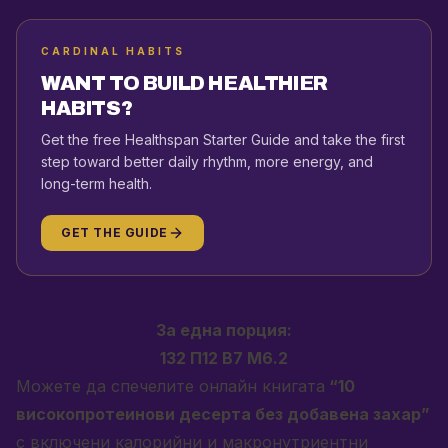
CARDINAL HABITS
WANT TO BUILD HEALTHIER
HABITS?
Get the free Healthspan Starter Guide and take the first
step toward better daily rhythm, more energy, and
long-term health.
GET THE GUIDE
За една порция:
132 П12 В7 М6.2
Можете да спечелите онлайн книгата
“10
високопротеинови десерта без добавена захар”
с включени калорийни и макронутриентни