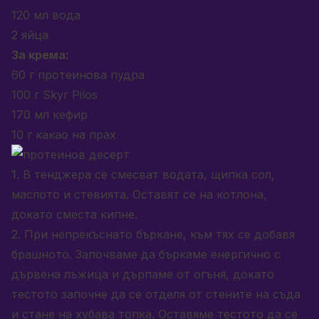
120 мл вода
2 яйца
За крема:
60 г протеинова пудра
100 г Skyr Pilos
170 мл кефир
10 г какао на прах
1. В тенджера се смесват водата, щипка сол,
маслото и стевията. Оставят се на котлона,
докато сместа кипне.
2. При непрекъснато бъркане, към тях се добавя
брашното. Започваме да бъркаме енергично с
дървена лъжица и дърпаме от огъня, докато
тестото започне да се отделя от стените на съда
и стане на хубава топка. Оставяме тестото да се