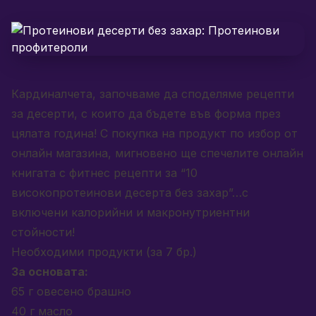
Кардиналчета, започваме да споделяме рецепти
за десерти, с които да бъдете във форма през
цялата година!
С покупка на продукт по избор от
онлайн магазина, мигновено ще спечелите онлайн
книгата с фитнес рецепти за “10
високопротеинови десерта без захар”
…с
включени калорийни и макронутриентни
стойности!
Необходими продукти (за 7 бр.)
За основата:
65 г овесено брашно
40 г масло