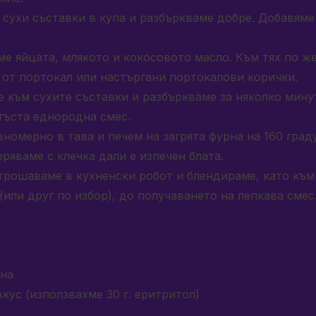
сухи съставки в купа и разбъркваме добре. Добавяме 
е яйцата, млякото и кокосовото масло. Към тях по ж
от портокал или настъргани портокалови корички.
 към сухите съставки и разбъркваме за няколко мину
гъста еднородна смес.
номерно в тава и печем на загрята фурна на 160 граду
ряваме с клечка дали е изпечен блата.
трошаваме в кухненски робот и блендираме, като към
(или друг по избор), до получаването на лепкава смес
ана
кус (използвахме 30 г. еритритол)