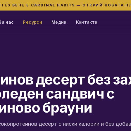
ITES ВЕЧЕ Е CARDINAL HABITS — ОТКРИЙ НОВАТА 
За нас
Ресурси
Медии
Контакти
инов десерт без за
леден сандвич с
иново брауни
окопротеинов десерт с ниски калории и без добав