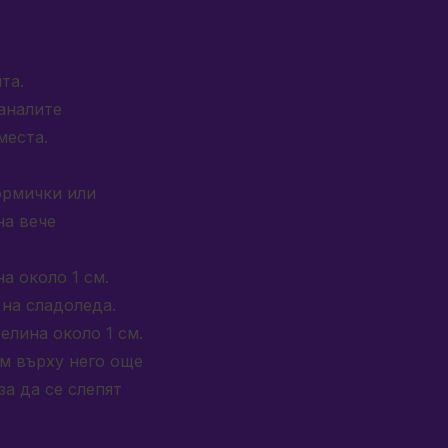
та.
аналите
места.
ормички или
на вече
а около 1 см.
 на сладоледа.
елина около 1 см.
им върху него още
за да се слепят