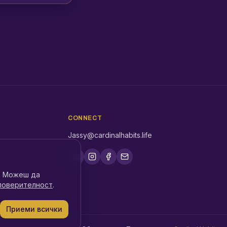
CONNECT
Jassy@cardinalhabits.life
о. Можеш да
 поверителност
.
Приеми всички