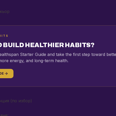
икьор
BITS
 BUILD HEALTHIER HABITS?
ealthspan Starter Guide and take the first step toward bett
more energy, and long-term health.
DE
ция (по избор)
яне: