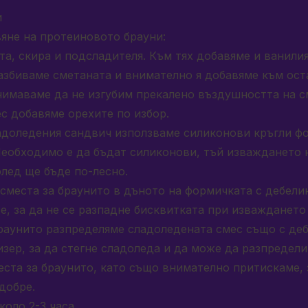
и
яне на протеиновото брауни:
а, скира и подсладителя. Към тях добавяме и ванилия
азбиваме сметаната и внимателно я добавяме към ост
нимаваме да не изгубим прекалено въздушността на с
с добавяме орехите по избор.
ладоледения сандвич използваме силиконови кръгли ф
Необходимо е да бъдат силиконови, тъй изваждането 
лед ще бъде по-лесно.
сместа за браунито в дъното на формичката с дебелин
, за да не се разпадне бисквитката при изваждането
раунито разпределяме сладоледената смес също с деб
зер, за да стегне сладоледа и да може да разпредел
еста за браунито, като също внимателно притискаме, 
добре.
коло 2-3 часа.