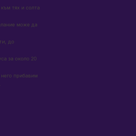
към тях и солта
елание може да
ти, до
са за около 20
 него прибавим
.