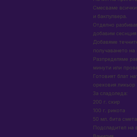
Смесваме всички 
и бакпулвера.
Отделно разбивам
добавим сеснция 
Добавяме течните
получаването на 
Разпределяме рав
минути или прове
Готовият блат на
ореховия ликьор 
За сладоледа:
200 г. скир
100 г. рикота
50 мл. бита смет
Подсладител на в
Ванилия