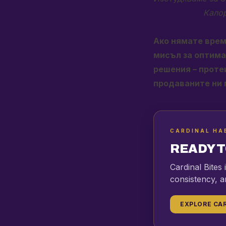
Калор
Ако нямате врем
мисъл за оптима
решения – проте
продаваните ни 
CARDINAL HA
READY T
Cardinal Bites
consistency, a
EXPLORE CAR