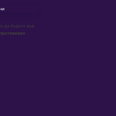
о да бъдете във
 протеиново