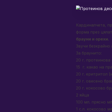
Кардиналчета, п
форма през цялат
брауни и орехи.
Звучи безкрайно 
За браунито:
20 г. протеинова
15 г. какао на пр
20 г. еритритол 
20 г. овесено бр
20 г. кокосово б
2 яйца
100 мл. прясно мл
1 с.л. кокосово м