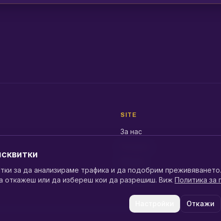
SITE
За нас
Ресурси
исквитки
Медии
тки за да анализираме трафика и да подобрим преживяванет
Контакти
а откажеш или да избереш кои да разрешиш. Виж
Политика за
Настройки
Откажи