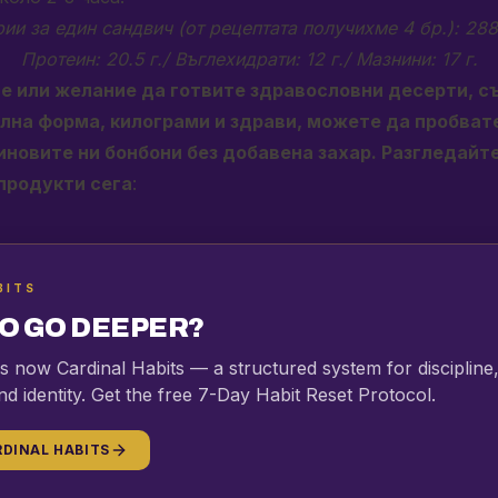
ии за един сандвич (от рецептата получихме 4 бр.): 28
Протеин: 20.5 г./ Въглехидрати: 12 г./ Мазнини: 17 г.
е или желание да готвите здравословни десерти, с
лна форма, килограми и здрави, можете да пробвате
иновите ни бонбони без добавена захар. Разгледайте
продукти сега
:
BITS
O GO DEEPER?
 is now Cardinal Habits — a structured system for discipline
nd identity. Get the free 7-Day Habit Reset Protocol.
DINAL HABITS