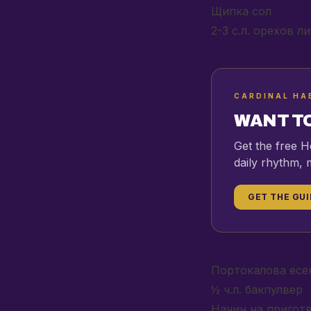
Щипка сол
2-3 с.л. орехов л
CARDINAL HA
WANT TO
Get the free H
daily rhythm, 
GET THE GUI
Портокалова есен
½ ч.л. бакпулвер
Начин на приготв