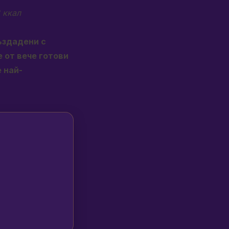
8 ккал
ъздадени с
 от вече готови
 най-
,