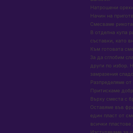
Натрошени орех
Начин на приготв
Смесваме рикотат
В отделна купа р
съставки, като в
Към готовата сме
За да сглобим с
други по избор. 
замрaзения сладо
Разпределяме от 
Притискаме добре
Върху сместа с б
Оставяме във фри
един пласт от см
всички пластове 
Изстудяваме за о