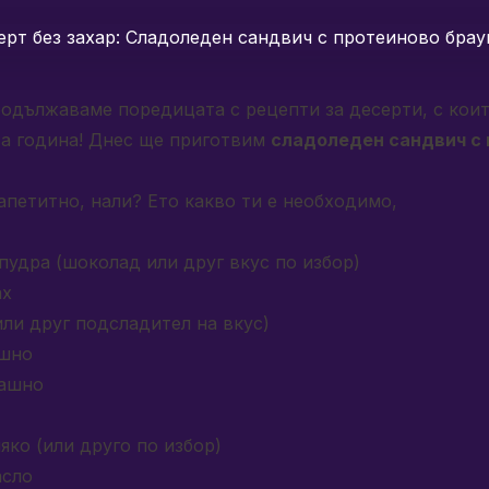
родължаваме поредицата с рецепти за
десерти, с коит
а година
! Днес ще приготвим
сладоледен сандвич с
апетитно, нали? Ето какво ти е необходимо,
 пудра (шоколад или друг вкус по избор)
ах
(или друг подсладител на вкус)
ашно
рашно
яко (или друго по избор)
асло