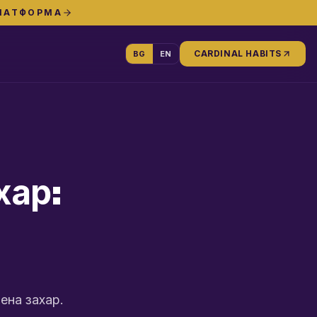
ПЛАТФОРМА
CARDINAL HABITS
BG
EN
хар:
ена захар.