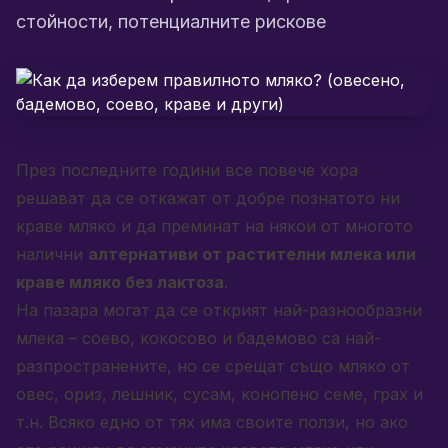
стойности, потенциалните рискове
През последните години все повече хора
решават да се откажат от добре познатото ни
краве мляко и да преминат на някои от многото
налични
алтернативи от растителни млека или
краве мляко без лактоза
.
На пазара могат да се открият най-разнообразни
млека – соево, кокосово и бадемово са най-
разпространените, но се срещат също мляко от
овес, ориз, лешник, сусам, конопено семе, грах и
т.н. Всяко едно от тях има своите ползи, но ако