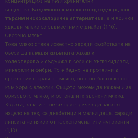
концентрация) на тези хранителни
вещества.
Бадемовото мляко е подходящо, ако
търсим нискокалорична алтернатива
, а и всички
ядкови млека са съвместими с диабет (1,10).
Овесено мляко
Това мляко става известно заради свойствата на
овеса да
намаля кръвната захар и
холестерола
и съдържа в себе си въглехидрати,
минерали и фибри. То е бедно на протеини в
сравнение с кравето мляко, но е по-благосклонно
към хора с алергии. Същото можем да кажем и за
оризовото мляко, и останалите зърнени млека.
Хората, за които не се препоръчва да залагат
изцяло на тях, са диабетици и малки деца, заради
липсата на някои от гореспоменатите нутриенти
(1,10).