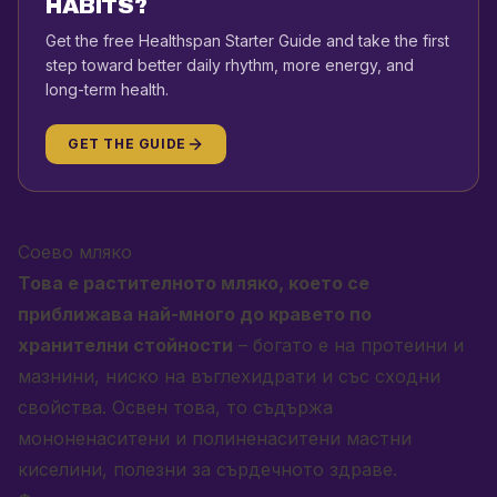
HABITS?
Get the free Healthspan Starter Guide and take the first
step toward better daily rhythm, more energy, and
long-term health.
GET THE GUIDE
Соево мляко
Това е растителното мляко, което се
приближава най-много до кравето по
хранителни стойности
– богато е на протеини и
мазнини, ниско на въглехидрати и със сходни
свойства. Освен това, то съдържа
мононенаситени и полиненаситени мастни
киселини, полезни за сърдечното здраве.