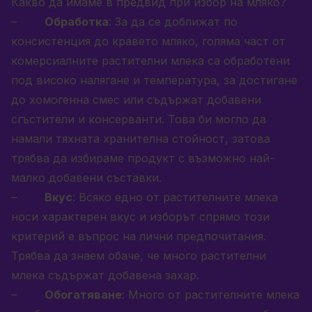
Какво да имаме в предвид при избор на мляко?
–
Обработка
: За да се доближат по
консистенция до кравето мляко, голяма част от
комерсиалните растителни млека са обработени
под високо налягане и температура, за достигане
до хомогенна смес или съдържат добавени
сгъстители и консерванти. Това би могло да
намали тяхната хранителна стойност, затова
трябва да избираме продукт с възможно най-
малко добавени съставки.
–
Вкус
: Всяко едно от растителните млека
носи характерен вкус и изборът спрямо този
критерий е въпрос на лични предпочитания.
Трябва да знаем обаче, че много растителни
млека съдържат добавена захар.
–
Обогатяване
: Много от растителните млека