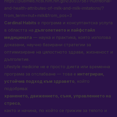
https://pubmed.ncbi.nlm.nih.gov/30937581-nutritional-
and-health-attributes-of-milk-and-milk-imitations/?
from_term=nut+milk&from_pos=3
Cardinal Habits
е програма и консултантска услуга
в областта на
дълголетието и лайфстайл
медицината
— наука и практика, която използва
доказани, научно базирани стратегии за
оптимизиране на цялостното здраве, жизненост и
дълголетие.
Lifestyle medicine не е просто диета или временна
програма за отслабване — това е
интегриран,
устойчив подход към здравето
, който
подобрява:
храненето, движението, съня, управлението на
стреса
,
както и начина, по който се грижим за тялото и