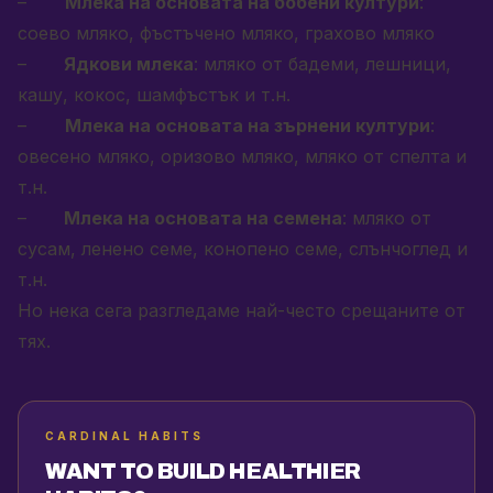
–
Млека на основата на бобени култури
:
соево мляко, фъстъчено мляко, грахово мляко
–
Ядкови млека
: мляко от бадеми, лешници,
кашу, кокос, шамфъстък и т.н.
–
Млека на основата на зърнени култури
:
овесено мляко, оризово мляко, мляко от спелта и
т.н.
–
Млека на основата на семена
: мляко от
сусам, ленено семе, конопено семе, слънчоглед и
т.н.
Но нека сега разгледаме най-често срещаните от
тях.
CARDINAL HABITS
WANT TO BUILD HEALTHIER