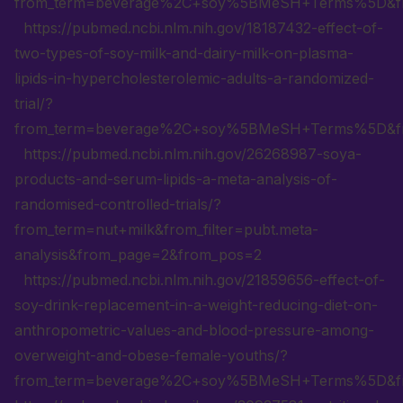
from_term=beverage%2C+soy%5BMeSH+Terms%5D&from_
https://pubmed.ncbi.nlm.nih.gov/18187432-effect-of-
two-types-of-soy-milk-and-dairy-milk-on-plasma-
lipids-in-hypercholesterolemic-adults-a-randomized-
trial/?
from_term=beverage%2C+soy%5BMeSH+Terms%5D&from_f
https://pubmed.ncbi.nlm.nih.gov/26268987-soya-
products-and-serum-lipids-a-meta-analysis-of-
randomised-controlled-trials/?
from_term=nut+milk&from_filter=pubt.meta-
analysis&from_page=2&from_pos=2
https://pubmed.ncbi.nlm.nih.gov/21859656-effect-of-
soy-drink-replacement-in-a-weight-reducing-diet-on-
anthropometric-values-and-blood-pressure-among-
overweight-and-obese-female-youths/?
from_term=beverage%2C+soy%5BMeSH+Terms%5D&from_