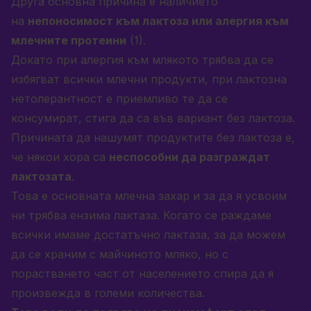
Друга основнa причинa е наличието
на
непоносимост към лактоза или алергия към
млечните протеини
(1).
Докато при алергия към млякото трябва да се
избягват всички млечни продукти, при лактозна
нетолерантност е приемливо те да се
консумират, стига да са във вариант без лактоза.
Причината да нашумят продуктите без лактоза е,
че някои хора са
неспособни да разграждат
лактозата
.
Това е основната млечна захар и за да я усвоим
ни трябва ензима лактаза. Когато се раждаме
всички имаме достатъчно лактаза, за да можем
да се храним с майчиното мляко, но с
порастването част от населението спира да я
произвежда в големи количества.