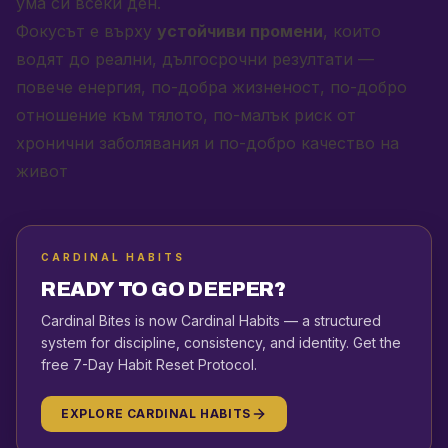
ума си всеки ден.
Фокусът е върху
устойчиви промени
, които
водят до реални, дългосрочни резултати —
повече енергия, по-добра жизненост, по-добро
отношение към тялото, по-малък риск от
хронични заболявания и по-добро качество на
живот
CARDINAL HABITS
READY TO GO DEEPER?
Cardinal Bites is now Cardinal Habits — a structured
system for discipline, consistency, and identity. Get the
free 7-Day Habit Reset Protocol.
EXPLORE CARDINAL HABITS