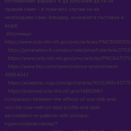
оптималният вариант е да започнем да си ги
правим сами – в повечето случаи са ни
необходими само блендер, основната съставка и
вода!
Източници:
https://www.ncbi.nlm.nih.gov/pmc/articles/PMC5069255/
https://jamanetwork.com/journals/jama/fullarticle/2753
https://www.ncbi.nlm.nih.gov/pmc/articles/PMC6471712
https://www.bbc.com/news/science-environment-
46654042
https://academic.oup.com/ajcn/article/101/5/966/4577
https://pubmed.ncbi.nlm.nih.gov/14962687-
comparison-between-the-effects-of-soy-milk-and-
non-fat-cow-milk-on-lipid-profile-and-lipid-
peroxidation-in-patients-with-primary-
hypercholesterolemia/?