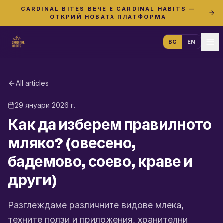
CARDINAL BITES ВЕЧЕ Е CARDINAL HABITS —
ОТКРИЙ НОВАТА ПЛАТФОРМА
BG
EN
All articles
29 януари 2026 г.
Как да изберем правилното
мляко? (овесено,
бадемово, соево, краве и
други)
Разглеждаме различните видове млека,
техните ползи и приложения, хранителни