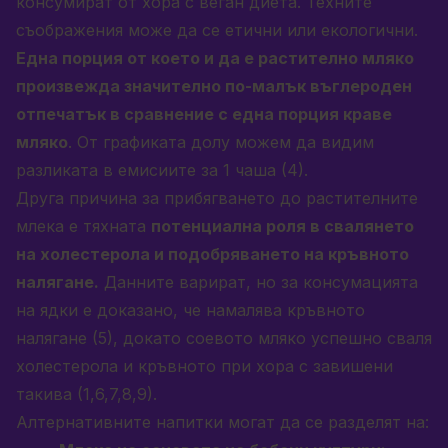
консумират от хора с веган диета. Техните
съображения може да се етични или екологични.
Една порция от което и да е растително мляко
произвежда значително по-малък въглероден
отпечатък в сравнение с една порция краве
мляко
. От графиката долу можем да видим
разликата в емисиите за 1 чаша (4).
Друга причина за прибягването до растителните
млека е тяхната
потенциална роля в свалянето
на холестерола и подобряването на кръвното
налягане.
Данните варират, но за консумацията
на ядки е доказано, че намалява кръвното
налягане (5), докато соевото мляко успешно сваля
холестерола и кръвното при хора с завишени
такива (1,6,7,8,9).
Алтернативните напитки могат да се разделят на: