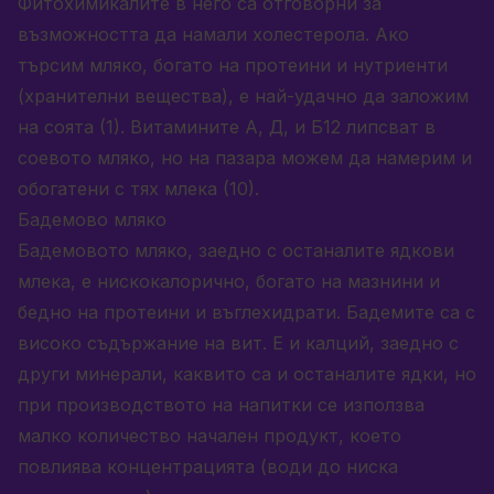
Фитохимикалите в него са отговорни за
възможността да намали холестерола. Ако
търсим мляко, богато на протеини и нутриенти
(хранителни вещества), е най-удачно да заложим
на соята (1). Витамините А, Д, и Б12 липсват в
соевото мляко, но на пазара можем да намерим и
обогатени с тях млека (10).
Бадемово мляко
Бадемовото мляко, заедно с останалите ядкови
млека, е нискокалорично, богато на мазнини и
бедно на протеини и въглехидрати. Бадемите са с
високо съдържание на вит. Е и калций, заедно с
други минерали, каквито са и останалите ядки, но
при производството на напитки се използва
малко количество начален продукт, което
повлиява концентрацията (води до ниска