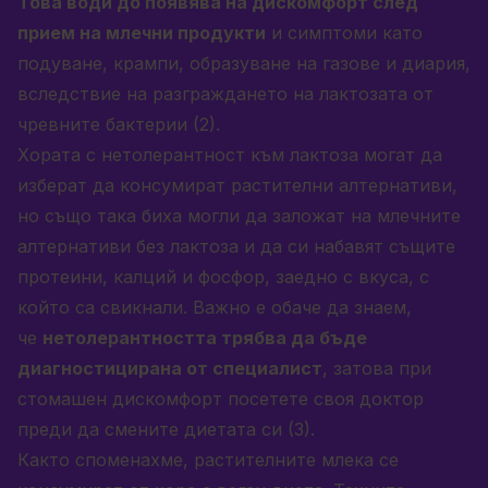
Това води до появява на дискомфорт след
прием на млечни продукти
и симптоми като
подуване, крампи, образуване на газове и диария,
вследствие на разграждането на лактозата от
чревните бактерии (2).
Хората с нетолерантност към лактоза могат да
изберат да консумират растителни алтернативи,
но също така биха могли да заложат на млечните
алтернативи без лактоза и да си набавят същите
протеини, калций и фосфор, заедно с вкуса, с
който са свикнали. Важно е обаче да знаем,
че
нетолерантността трябва да бъде
диагностицирана от специалист
, затова при
стомашен дискомфорт посетете своя доктор
преди да смените диетата си (3).
Както споменахме, растителните млека се