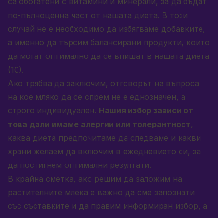
са обогатени с витамини и минерали, за да бъдат
по-пълноценна част от нашата диета. В този
случай не е необходимо да избягваме добавките,
а именно да търсим балансирани продукти, които
да могат оптимално да се впишат в нашата диета
(10).
Ако трябва да заключим, отговорът на въпроса
на кое мляко да се спрем не е еднозначен, а
строго индивидуален.
Нашия избор зависи от
това дали имаме алергии или толерантност
,
каква диета предпочитаме да следваме и какви
храни желаем да включим в ежедневието си, за
да постигнем оптимални резултати.
В крайна сметка, ако решим да заложим на
растителните млека е важно да сме запознати
със съставките и да правим информиран избор, а