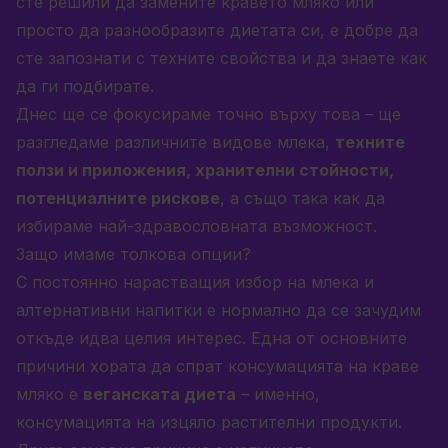
сте решили да замените кравето мляко или
просто да разнообразите диетата си, е добре да
сте запознати с техните свойства и да знаете как
да ги подбирате.
Днес ще се фокусираме точно върху това – ще
разгледаме различните видове млека,
техните
ползи и приложения, хранителни стойности,
потенциалните рискове
, а също така как да
избираме най-здравословната възможност.
Защо имаме толкова опции?
С постоянно нарастващия избор на млека и
алтернативни напитки е нормално да се зачудим
откъде идва целия интерес. Една от основните
причини хората да спрат консумацията на краве
мляко е
веганската диета
– именно,
консумацията на изцяло растителни продукти.