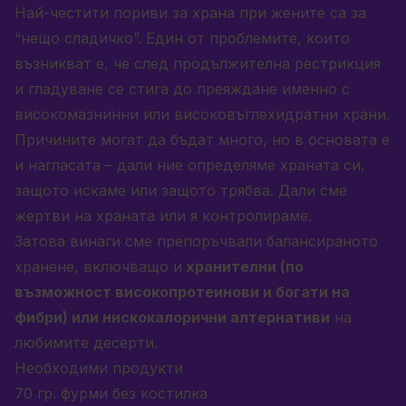
Най-честити пориви за храна при жените са за
“нещо сладичко”. Един от проблемите, които
възникват е, че след продължителна рестрикция
и гладуване се стига до преяждане именно с
високомазнинни или високовъглехидратни храни.
Причините могат да бъдат много, но в основата е
и нагласата – дали ние определяме храната си,
защото искаме или защото трябва. Дали сме
жертви на храната или я контролираме.
Затова винаги сме препоръчвали балансираното
хранене, включващо и
хранителни (по
възможност високопротеинови и богати на
фибри) или нискокалорични алтернативи
на
любимите десерти.
Необходими продукти
70 гр. фурми без костилка