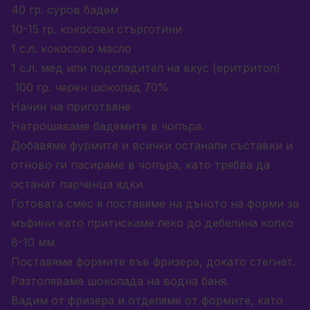
40 гр. суров бадем
10-15 гр. кокосови стърготини
1 с.л. кокосово масло
1 с.л. мед или подсладител на вкус (еритритол)
100 гр. черен шоколад 70%
Начин на приготвяне
Натрошаваме бадемите в чопъра.
Добавяме фурмите и всички останали съставки и
отново ги пасираме в чопъра, като трябва да
останат парченца ядки.
Готовата смес я поставяме на дъното на форми за
мъфини като притискаме леко до дебелина колко
8-10 мм.
Поставяме формите във фризера, докато стегнат.
Разтопяваме шоколада на водна баня.
Вадим от фризера и отделяме от формите, като