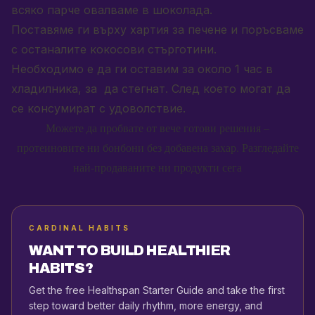
всяко парче овалваме в шоколада.
Поставяме ги върху хартия за печене и поръсваме
с останалите кокосови стърготини.
Необходимо е да ги оставим за около 1 час в
хладилника, за да стегнат. След което могат да
се консумират с удоволствие.
Можете да пробвате от вече готови решения –
протеиновите ни бонбони без добавена захар. Разгледайте
най-продаваните ни продукти сега
CARDINAL HABITS
WANT TO BUILD HEALTHIER
HABITS?
Get the free Healthspan Starter Guide and take the first
step toward better daily rhythm, more energy, and