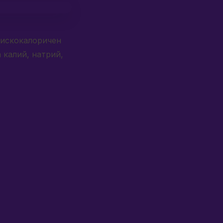
 нискокалоричен
 калий, натрий,