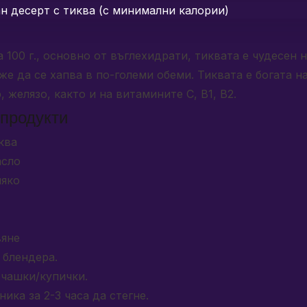
а 100 г., основно от въглехидрати, тиквата е чудесен
же да се хапва в по-големи обеми. Тиквата е богата на
 желязо, както и на витамините С, В1, В2.
продукти
ква
асло
ляко
вяне
 блендера.
 чашки/купички.
ика за 2-3 часа да стегне.