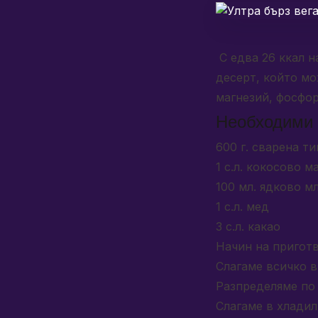
С едва 26 ккал н
десерт, който мо
магнезий, фосфор,
Необходими 
600 г. сварена ти
1 с.л. кокосово м
100 мл. ядково м
1 с.л. мед
3 с.л. какао
Начин на пригот
Слагаме всичко в
Разпределяме по
Слагаме в хладилн