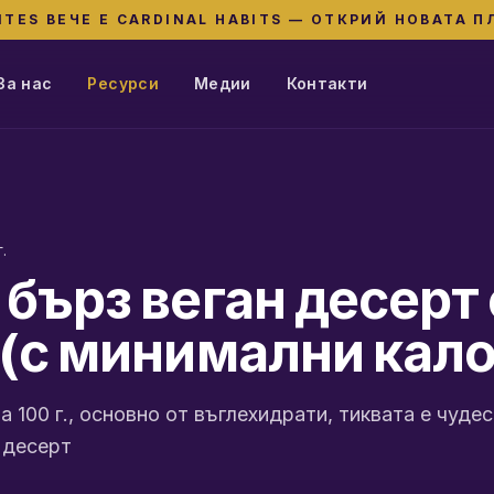
ITES ВЕЧЕ Е CARDINAL HABITS — ОТКРИЙ НОВАТА 
За нас
Ресурси
Медии
Контакти
.
 бърз веган десерт 
 (с минимални кал
а 100 г., основно от въглехидрати, тиквата е чуде
 десерт