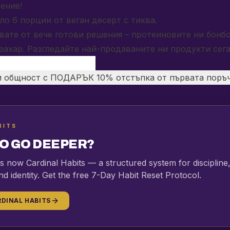
ение!
ло 6 порции от веган десерт с тиква.
ате от вече готови решения – протеиновите ни бонб
захар. Разгледайте най-продаваните ни продукти сег
ни общност с ПОДАРЪК 10% отстъпка от първата поръч
BITS
O GO DEEPER?
 is now Cardinal Habits — a structured system for discipline
nd identity. Get the free 7-Day Habit Reset Protocol.
DINAL HABITS