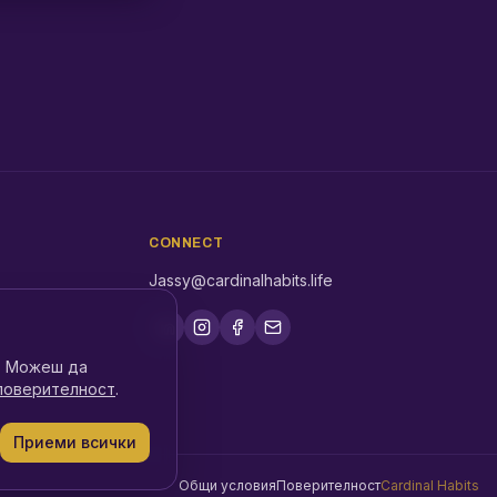
CONNECT
Jassy@cardinalhabits.life
о. Можеш да
 поверителност
.
Приеми всички
Общи условия
Поверителност
Cardinal Habits