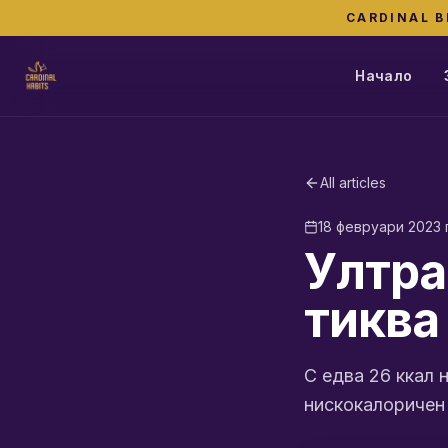
CARDINAL B
Начало
All articles
18 февруари 2023 г
Ултра
тиква
С едва 26 ккал н
нискокалоричен