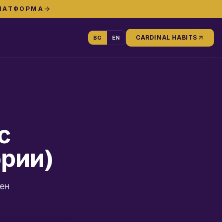
ПЛАТФОРМА
CARDINAL HABITS
BG
EN
с
ории)
сен