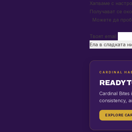
Хапваме с настро
Получават се око
Можете да пробв
Твоят email
Ела в сладката 
CARDINAL HA
READY T
Cardinal Bites
consistency, a
EXPLORE CAR