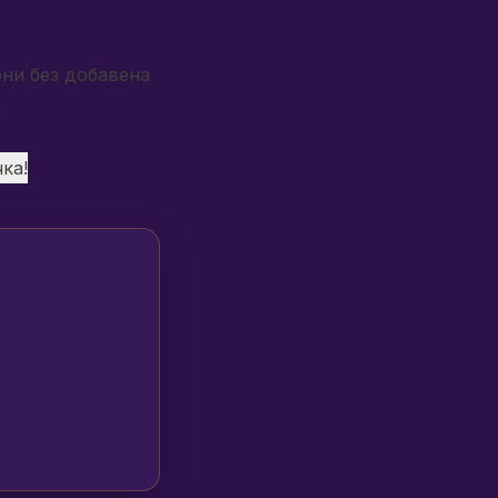
они без добавена
а
ка!
,