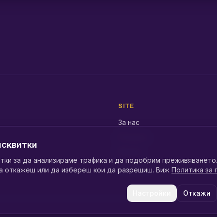
SITE
За нас
Ресурси
исквитки
Медии
тки за да анализираме трафика и да подобрим преживяванет
Контакти
а откажеш или да избереш кои да разрешиш. Виж
Политика за
Настройки
Откажи